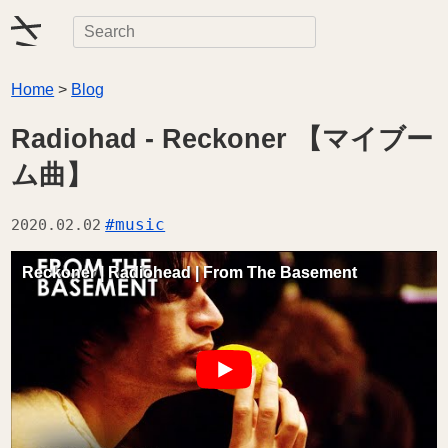
検
検
索
索
キ
Home
>
Blog
ー
ワ
Radiohad - Reckoner 【マイブー
ー
ム曲】
ド
を
入
#music
2020.02.02
力
Reckoner | Radiohead | From The Basement
再
生