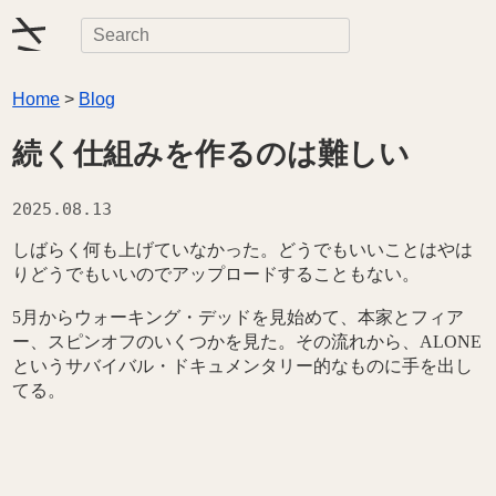
検
検
索
索
キ
Home
>
Blog
ー
ワ
続く仕組みを作るのは難しい
ー
ド
2025.08.13
を
入
しばらく何も上げていなかった。どうでもいいことはやは
力
りどうでもいいのでアップロードすることもない。
5月からウォーキング・デッドを見始めて、本家とフィア
ー、スピンオフのいくつかを見た。その流れから、ALONE
というサバイバル・ドキュメンタリー的なものに手を出し
てる。